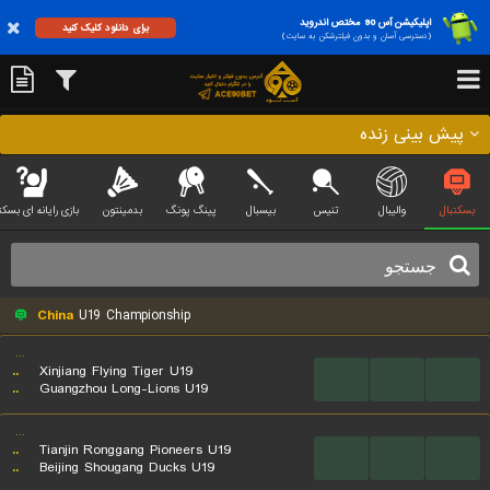
اپلیکیشن آس 90 مختص اندروید
برای دانلود کلیک کنید
(دسترسی آسان و بدون فیلترشکن به سایت)
پیش بینی زنده
بسکتبال
والیبال
تنیس
بیسبال
پینگ پونگ
بدمینتون
بازی رایانه ای بسکت
China
U19 Championship
...
..
Xinjiang Flying Tiger U19
...
...
...
..
Guangzhou Long-Lions U19
...
..
Tianjin Ronggang Pioneers U19
...
...
...
..
Beijing Shougang Ducks U19